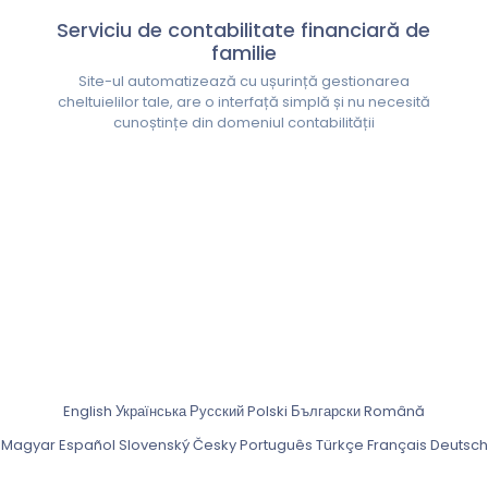
Serviciu de contabilitate financiară de
familie
Site-ul automatizează cu ușurință gestionarea
cheltuielilor tale, are o interfață simplă și nu necesită
cunoștințe din domeniul contabilității
English
Українська
Русский
Polski
Български
Română
Magyar
Español
Slovenský
Česky
Português
Türkçe
Français
Deutsch